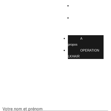
A propos
OPERATION
LKHAIR
A
propos
OPERATION
LKHAIR
Contactez-nous
Votre nom et prénom